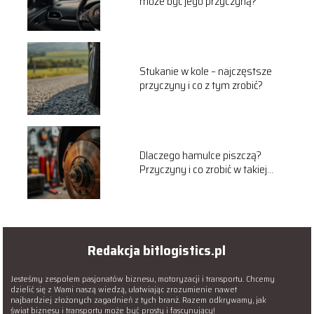
może być jego przyczyną?
Stukanie w kole – najczęstsze
przyczyny i co z tym zrobić?
Dlaczego hamulce piszczą?
Przyczyny i co zrobić w takiej
sytuacji
Redakcja bitlogistics.pl
Jesteśmy zespołem pasjonatów biznesu, motoryzacji i transportu. Chcemy
dzielić się z Wami naszą wiedzą, ułatwiając zrozumienie nawet
najbardziej złożonych zagadnień z tych branż. Razem odkrywamy, jak
świat biznesu i transportu może być prosty i fascynujący!