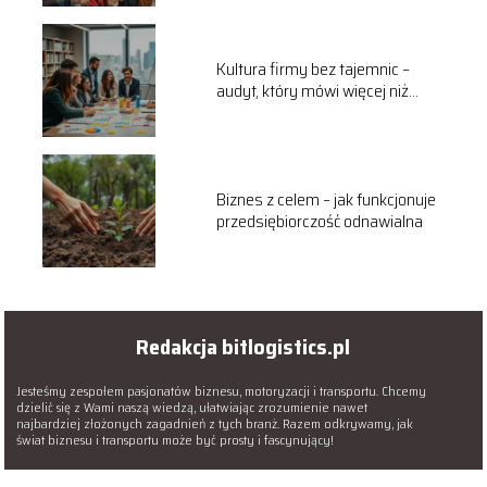
Kultura firmy bez tajemnic –
audyt, który mówi więcej niż
raport
Biznes z celem – jak funkcjonuje
przedsiębiorczość odnawialna
Redakcja bitlogistics.pl
Jesteśmy zespołem pasjonatów biznesu, motoryzacji i transportu. Chcemy
dzielić się z Wami naszą wiedzą, ułatwiając zrozumienie nawet
najbardziej złożonych zagadnień z tych branż. Razem odkrywamy, jak
świat biznesu i transportu może być prosty i fascynujący!