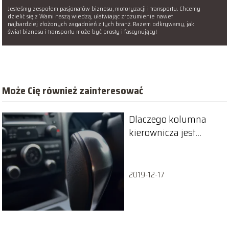
Jesteśmy zespołem pasjonatów biznesu, motoryzacji i transportu. Chcemy
dzielić się z Wami naszą wiedzą, ułatwiając zrozumienie nawet
najbardziej złożonych zagadnień z tych branż. Razem odkrywamy, jak
świat biznesu i transportu może być prosty i fascynujący!
Może Cię również zainteresować
Dlaczego kolumna
kierownicza jest
kluczowa dla
bezpieczeństwa?
2019-12-17