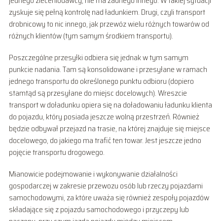
jednego zleceniodawcy, nie ma żadnego innego. W takiej sytuacji
zyskuje się pełną kontrolę nad ładunkiem. Drugi, czyli transport
drobnicowy to nic innego, jak przewóz wielu różnych towarów od
różnych klientów (tym samym środkiem transportu).
Poszczególne przesyłki odbiera się jednak w tym samym
punkcie nadania. Tam są konsolidowane i przesyłane w ramach
jednego transportu do określonego punktu odbioru (dopiero
stamtąd są przesyłane do miejsc docelowych). Wreszcie
transport w doładunku opiera się na doładowaniu ładunku klienta
do pojazdu, który posiada jeszcze wolną przestrzeń. Również
będzie odbywał przejazd na trasie, na której znajduje się miejsce
docelowego, do jakiego ma trafić ten towar. Jest jeszcze jedno
pojęcie transportu drogowego.
Mianowicie podejmowanie i wykonywanie działalności
gospodarczej w zakresie przewozu osób lub rzeczy pojazdami
samochodowymi, za które uważa się również zespoły pojazdów
składające się z pojazdu samochodowego i przyczepy lub